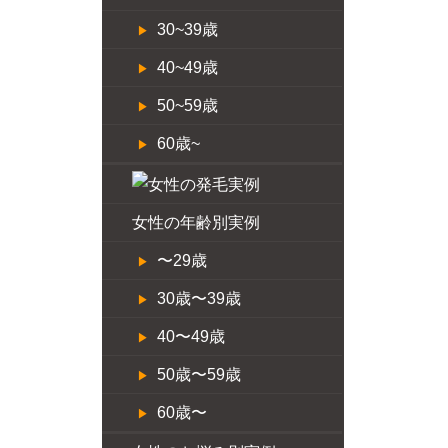
30~39歳
40~49歳
50~59歳
60歳~
女性の年齢別実例
〜29歳
30歳〜39歳
40〜49歳
50歳〜59歳
60歳〜