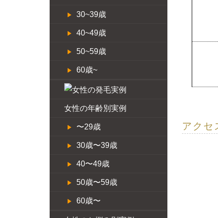
30~39歳
40~49歳
50~59歳
60歳~
女性の年齢別実例
アクセ
〜29歳
30歳〜39歳
40〜49歳
50歳〜59歳
60歳〜