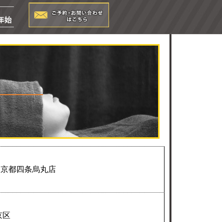
ー京都四条烏丸店
京区