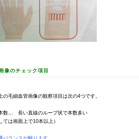
察画像のチェック項目
上の毛細血管画像の観察項目は次の4つです。
本数… 長い直線のループ状で本数多い
しては画面上で10本以上）
康バランスが解ります