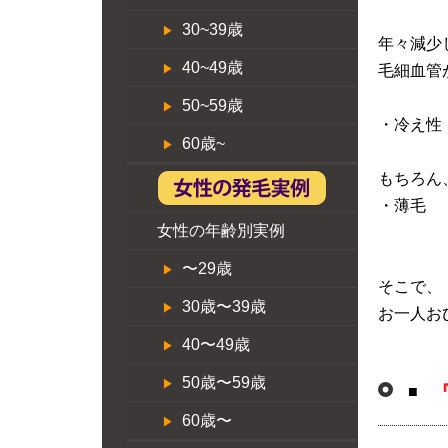
30~39歳
年々減少
40~49歳
毛細血管
50~59歳
・冷え性
60歳~
もちろん
・薄毛 
女性の年齢別実例
〜29歳
そこで、
30歳〜39歳
お一人お
40〜49歳
50歳〜59歳
■
60歳〜