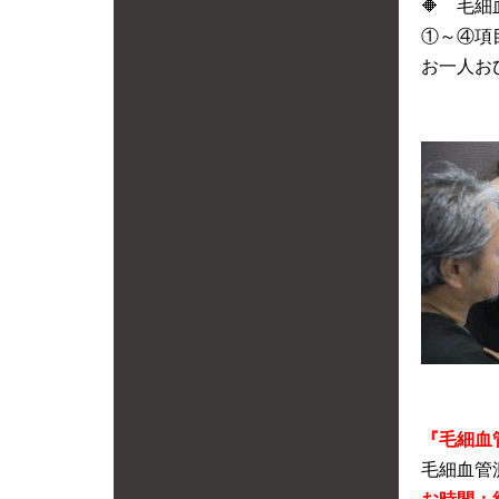
🔶 毛
①～④項
お一人お
『毛細血
毛細血管