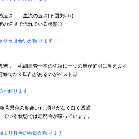
の速さ… 血流の速さ(下図矢印↑)
定の速度で流れている状態◎
ラサラ度合いが解ります
乳糖… 毛細血管一本の先端に一つの層が鮮明に見えます
行線でなく凹凸があるのがベスト◎
態が解ります
物(背景色の度合い)…濁りがなく白く透過
っている状態では老廃物が滞っています。
溜まり具合の状態が解ります