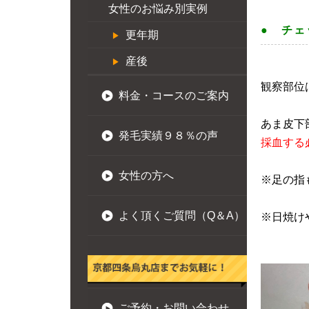
女性のお悩み別実例
● チェ
更年期
産後
観察部位
料金・コースのご案内
あま皮下
発毛実績９８％の声
採血する
女性の方へ
※足の指
よく頂くご質問（Q＆A）
※日焼け
ご予約・お問い合わせ