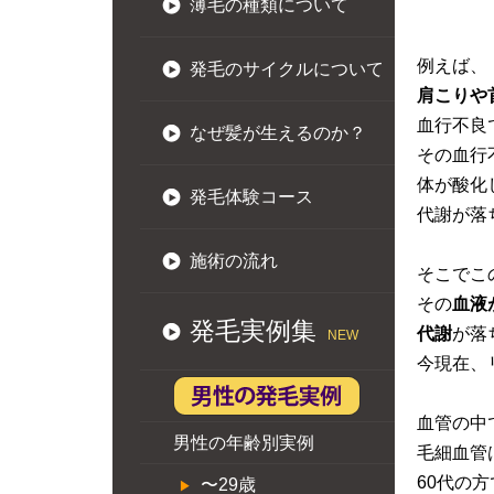
薄毛の種類について
例えば、
発毛のサイクルについて
肩こりや
血行不良
なぜ髪が生えるのか？
その血行
体が酸化
発毛体験コース
代謝が落
施術の流れ
そこでこ
その
血液
発毛実例集
代謝
が落
NEW
今現在、
血管の中
男性の年齢別実例
毛細血管
60代の
〜29歳