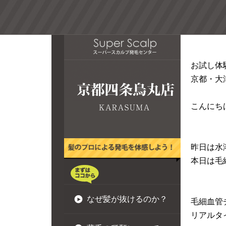
お試し体
京都・大
こんにち
昨日は水
本日は毛
なぜ髪が抜けるのか？
毛細血管
リアルタ