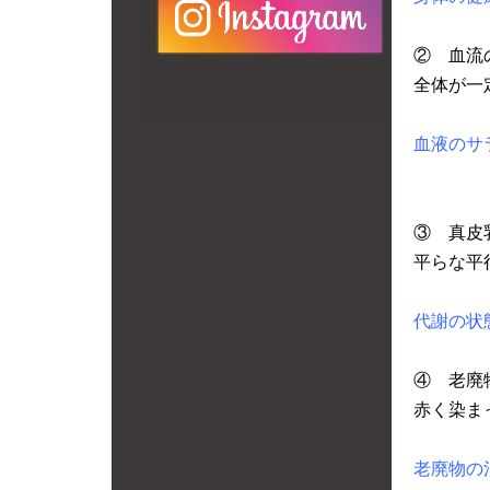
② 血流
全体が一
血液のサ
③ 真皮
平らな平
代謝の状
④ 老廃
赤く染ま
老廃物の