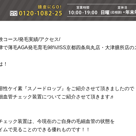
験コース/発毛実績/アクセス/
津で薄毛AGA発毛育毛98%!!SS京都四条烏丸店・大津膳所店
は！
溶性ケイ素『スノードロップ』をご紹介させて頂きましたので
細血管チェック装置についてご紹介させて頂きます♬
チェック装置は、今現在のご自身の毛細血管の状態を
イムで見ることのできる優れものです！！