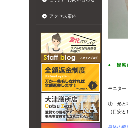
アクセス案内
● 観
モニター
① 形と
（目安と
身体の健