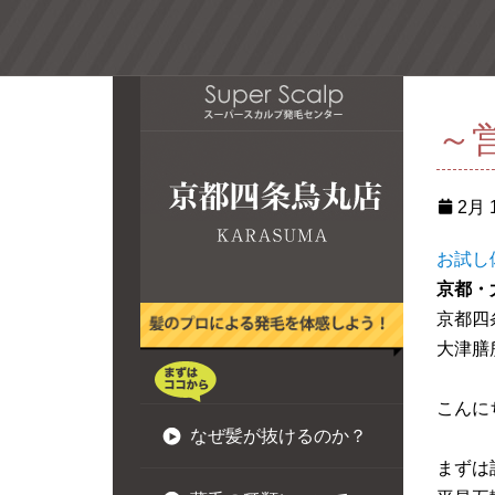
～
2月 1
お試し
京都・
京都四
大津
こんに
なぜ髪が抜けるのか？
まずは