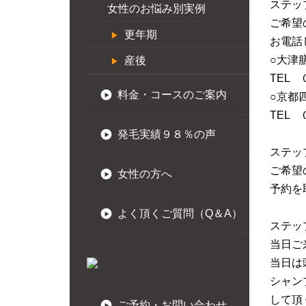
ステッ
女性のお悩み別実例
ご希望
更年期
お電話
○大津
産後
TEL
料金・コースのご案内
○京都
TEL
発毛実績９８％の声
ステッ
ご希望
女性の方へ
予約を
よく頂くご質問（Q＆A）
ステッ
当日ご
当日は
シャン
して頂
ご予約・お問い合わせ