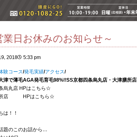
営業日お休みのお知らせ～
9, 2018
5:33 pm
体験コース
/
発毛実績
/
アクセス
/
大津で薄毛AGA発毛育毛98%!!SS京都四条烏丸店・大津膳所
条烏丸店 HPはこちら☆
膳所店 HPはこちら☆
ちは！！
話題のこのお話から…