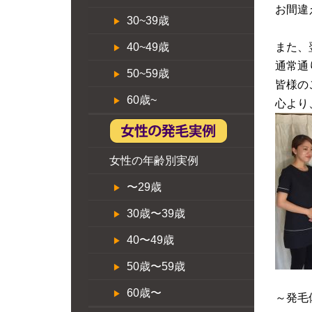
お間違
30~39歳
40~49歳
また、
通常通
50~59歳
皆様の
60歳~
心より
女性の年齢別実例
〜29歳
30歳〜39歳
40〜49歳
50歳〜59歳
60歳〜
～発毛