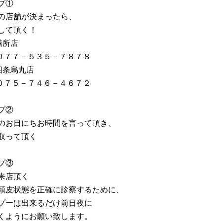
プ①
の店舗が決まったら、
して頂く！
膳所店
 ０７７－５３５－７８７８
四条烏丸店
 ０７５－７４６－４６７２
プ②
のお日にちお時間を言って頂き、
取って頂く
プ③
来店頂く
頭皮状態を正確に診察するために、
プーは出来るだけ前日夜に
くようにお願い致します。