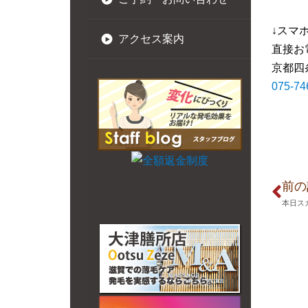
↓スマ
アクセス案内
直接お
京都四
075-74
前の
本日ス