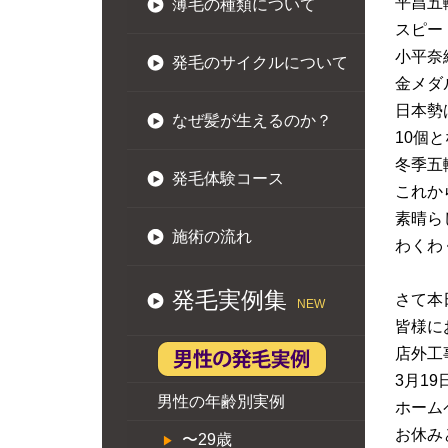
平昌五
薄毛の種類について
スピー
小平奈
発毛のサイクルについて
金メダ
日本勢
なぜ髪が生えるのか？
10個
冬季五
発毛体験コース
これか
素晴ら
施術の流れ
わくわ
発毛実例集
さて本
NEW
皆様に
店外工
3月1
男性の年齢別実例
ホーム
お休み
〜29歳