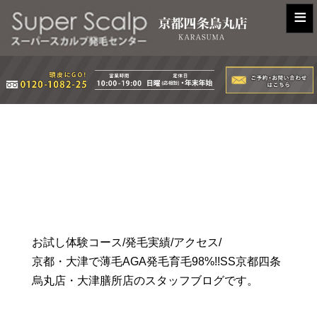
≡
お試し体験コース/発毛実績/アクセス/
京都・大津で薄毛AGA発毛育毛98%!!SS京都四条
烏丸店・大津膳所店のスタッフブログです。