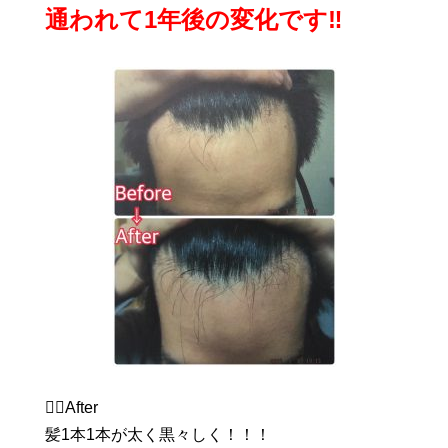
通われて1年後の変化です‼️
💁‍♂After
髪1本1本が太く黒々しく！！！