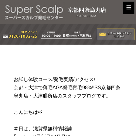
≡
お試し体験コース/発毛実績/アクセス/
京都・大津で薄毛AGA発毛育毛98%!!SS京都四条
烏丸店・大津膳所店のスタッフブログです。
こんにちは🌱
本日は、滋賀県無料情報誌