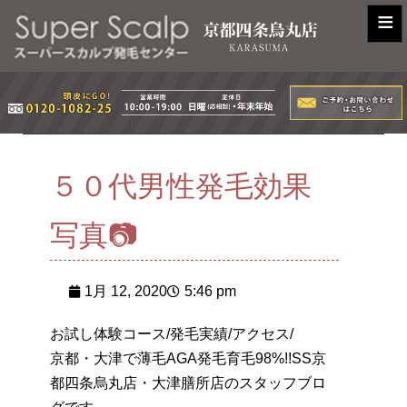
≡
５０代男性発毛効果
写真📷
1月 12, 2020
5:46 pm
お試し体験コース/発毛実績/アクセス/
京都・大津で薄毛AGA発毛育毛98%!!SS京
都四条烏丸店・大津膳所店のスタッフブロ