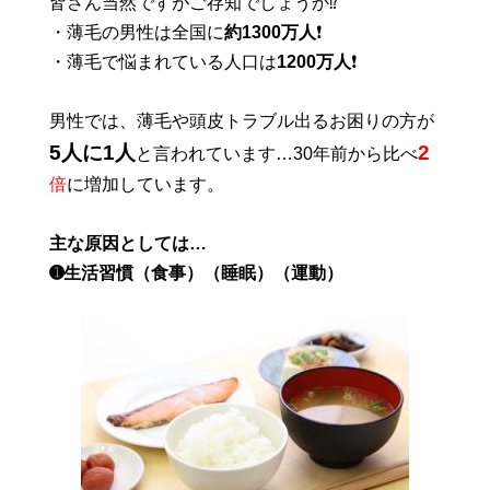
皆さん当然ですがご存知でしょうか⁉️
・薄毛の男性は全国に
約1300万人
❗️
・薄毛で悩まれている人口は
1200万人
❗️
男性では、薄毛や頭皮トラブル出るお困りの方が
5人に1人
2
と言われています…30年前から比べ
倍
に増加しています。
主な原因としては…
➊生活習慣（食事）（睡眠）（運動）