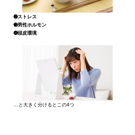
➋ストレス
➌男性ホルモン
➍頭皮環境
…と大きく分けるとこの4つ