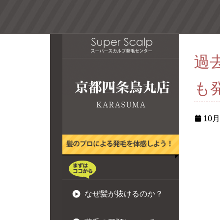
過
も
10月 
なぜ髪が抜けるのか？