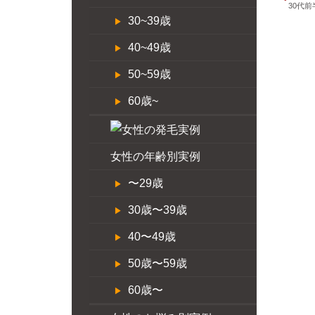
30代前
30~39歳
40~49歳
50~59歳
60歳~
女性の年齢別実例
〜29歳
30歳〜39歳
40〜49歳
50歳〜59歳
60歳〜