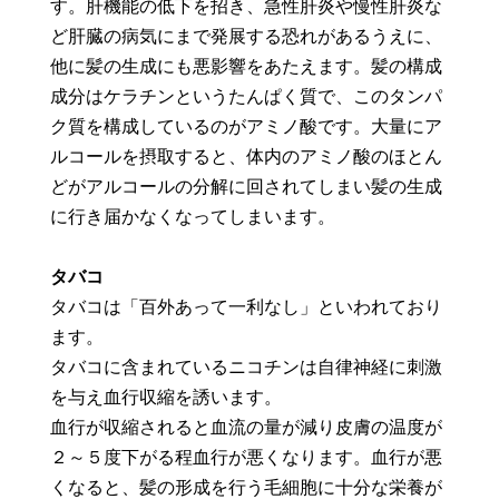
す。肝機能の低下を招き、急性肝炎や慢性肝炎な
ど肝臓の病気にまで発展する恐れがあるうえに、
他に髪の生成にも悪影響をあたえます。髪の構成
成分はケラチンというたんぱく質で、このタンパ
ク質を構成しているのがアミノ酸です。大量にア
ルコールを摂取すると、体内のアミノ酸のほとん
どがアルコールの分解に回されてしまい髪の生成
に行き届かなくなってしまいます。
タバコ
タバコは「百外あって一利なし」といわれており
ます。
タバコに含まれているニコチンは自律神経に刺激
を与え血行収縮を誘います。
血行が収縮されると血流の量が減り皮膚の温度が
２～５度下がる程血行が悪くなります。血行が悪
くなると、髪の形成を行う毛細胞に十分な栄養が