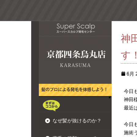
神
す
6月 2
今日
神田
最近
なぜ髪が抜けるのか？
今日
施術