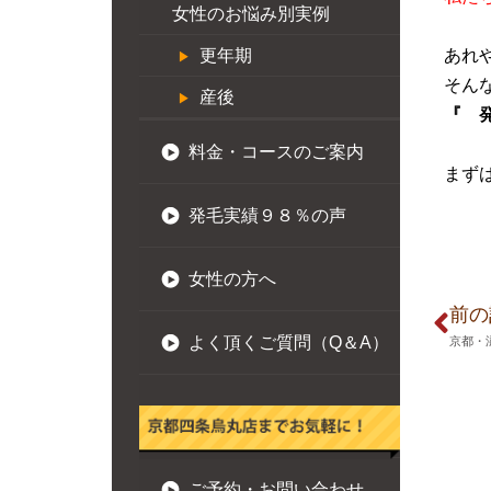
女性のお悩み別実例
更年期
あれ
そん
産後
『 
料金・コースのご案内
まず
発毛実績９８％の声
女性の方へ
前の
よく頂くご質問（Q＆A）
京都・
ご予約・お問い合わせ