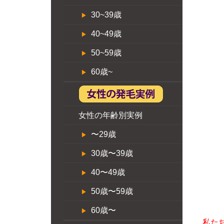
30~39歳
40~49歳
50~59歳
60歳~
女性の年齢別実例
〜29歳
30歳〜39歳
40〜49歳
50歳〜59歳
60歳〜
私た