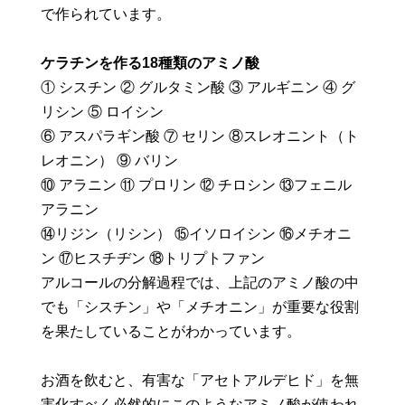
で作られています。
ケラチンを作る18種類のアミノ酸
① シスチン ② グルタミン酸 ③ アルギニン ④ グ
リシン ⑤ ロイシン
⑥ アスパラギン酸 ⑦ セリン ⑧スレオニント（ト
レオニン） ⑨ バリン
⑩ アラニン ⑪ プロリン ⑫ チロシン ⑬フェニル
アラニン
⑭リジン（リシン） ⑮イソロイシン ⑯メチオニ
ン ⑰ヒスチヂン ⑱トリプトファン
アルコールの分解過程では、上記のアミノ酸の中
でも「シスチン」や「メチオニン」が重要な役割
を果たしていることがわかっています。
お酒を飲むと、有害な「アセトアルデヒド」を無
害化すべく必然的にこのようなアミノ酸が使われ