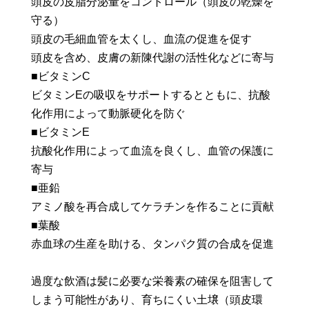
頭皮の皮脂分泌量をコントロール（頭皮の乾燥を
守る）
頭皮の毛細血管を太くし、血流の促進を促す
頭皮を含め、皮膚の新陳代謝の活性化などに寄与
■ビタミンC
ビタミンEの吸収をサポートするとともに、抗酸
化作用によって動脈硬化を防ぐ
■ビタミンE
抗酸化作用によって血流を良くし、血管の保護に
寄与
■亜鉛
アミノ酸を再合成してケラチンを作ることに貢献
■葉酸
赤血球の生産を助ける、タンパク質の合成を促進
過度な飲酒は髪に必要な栄養素の確保を阻害して
しまう可能性があり、育ちにくい土壌（頭皮環