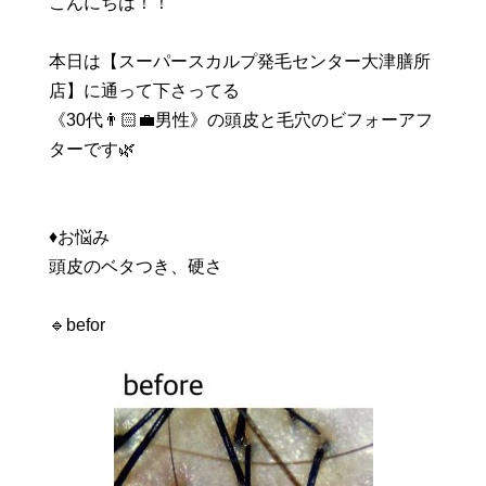
こんにちは！！
本日は【スーパースカルプ発毛センター大津膳所
店】に通って下さってる
《30代👨🏻‍💼男性》の頭皮と毛穴のビフォーアフ
ターです🌿
♦️お悩み
頭皮のベタつき、硬さ
🔹befor