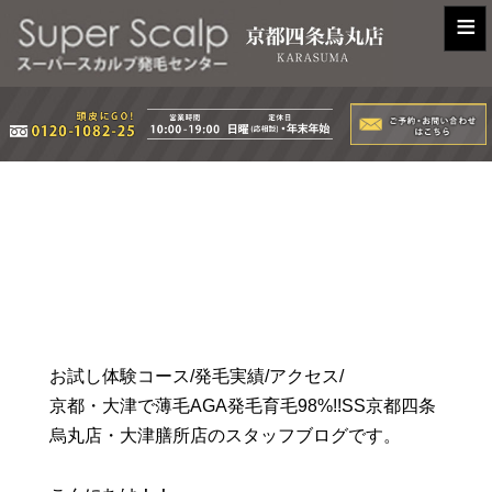
≡
お試し体験コース/発毛実績/アクセス/
京都・大津で薄毛AGA発毛育毛98%!!SS京都四条
烏丸店・大津膳所店のスタッフブログです。