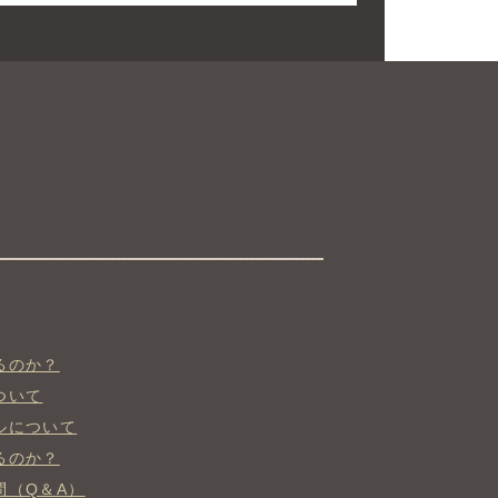
。
るのか？
ついて
ルについて
るのか？
問（Q＆A）