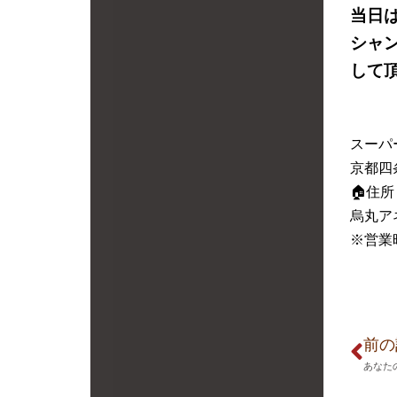
当日
シャ
して
スーパ
京都四
🏠住
烏丸アネ
※営業時
前の
あなた