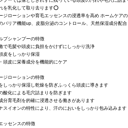
ンプーでは落としきれずに残っている頭皮の汚れや毛穴に詰ま
れを乳化して取り去ります⭕️
ージローションや育毛エッセンスの浸透率を高め ホームケアの
のバリア機能up、皮脂分泌のコントロール、天然保湿成分配合
カルプシャンプーの特徴
激で毛髪や頭皮に負担をかけずにしっかり洗浄
頭皮をしっかり保湿
・頭皮に栄養成分を機能的にケア
ャージローションの特徴
をしっかり保湿し乾燥を防ぎふっくら頭皮に導きます
の酸化による毛穴詰まりを防ぎます
成分育毛剤を的確に浸透させる働きがあります
ナスイオンの特性により、汗のにおいをしっかり包み込みます
毛エッセンスの特徴