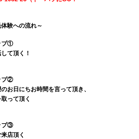
毛体験への流れ～
ップ①
話して頂く！
ップ②
望のお日にちお時間を言って頂き、
を取って頂く
ップ③
ご来店頂く