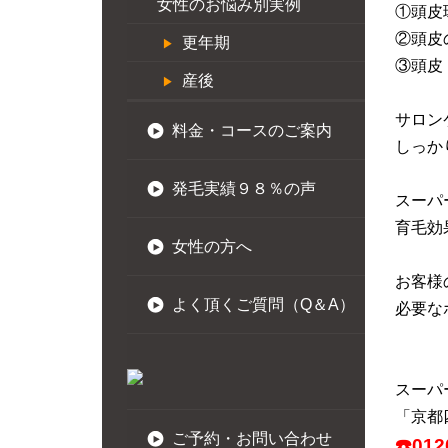
女性のお悩み別実例
①頭皮
②頭皮
更年期
③頭皮
産後
サロン
料金・コースのご案内
しっか
発毛実績９８％の声
スーパ
育毛効
女性の方へ
お客様
よく頂くご質問（Q＆A）
必要な
スーパ
「京都
ご予約・お問い合わせ
☎️01