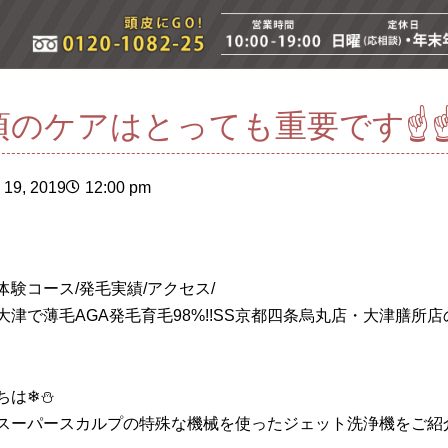
頃のケアはとっても重要です☝
19, 2019
12:00 pm
体験コース/発毛実績/アクセス/
大津で薄毛AGA発毛育毛98%!!SS京都四条烏丸店・大津膳所
ちは❄⛄
スーパースカルプの特殊な機械を使ったジェット洗浄機をご紹介しま