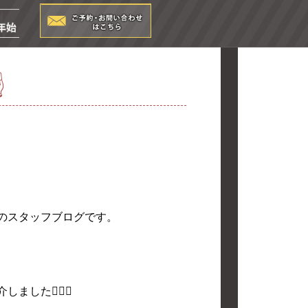
☝
店のスタッフブログです。
した🙆🏻‍♀