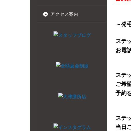
アクセス案内
～発
ステ
お電
ステ
ご希
予約
ステ
当日