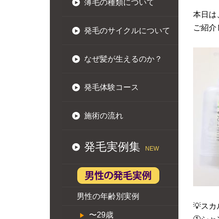
薄毛の種類について
本日は
ご紹介し
発毛のサイクルについて
なぜ髪が生えるのか？
発毛体験コース
施術の流れ
発毛実例集
NEW
男性の年齢別実例
💡ス
〜29歳