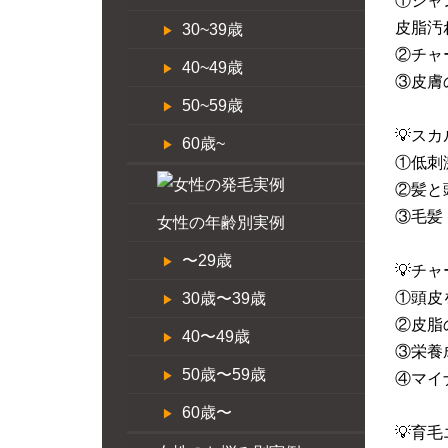
①シャ
皮脂汚
30~39歳
②チャ
40~49歳
③皮膚
50~59歳
💡ス
60歳~
①低刺
②髪と
③毛髪
女性の年齢別実例
〜29歳
💡チ
①頭皮
30歳〜39歳
②皮脂
40〜49歳
③栄養
50歳〜59歳
④マイ
60歳〜
💡育