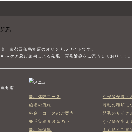
ンター京都四条烏丸店のオリジナルサイトです。
AGAケア及び施術による発毛、育毛治療をご案内しております
条烏丸店
発毛体験コース
なぜ髪が抜け
施術の流れ
薄毛の種類に
料金・コースのご案内
発毛のサイク
発毛実績９８％の声
なぜ髪が生え
発毛実例集
よく頂くご質