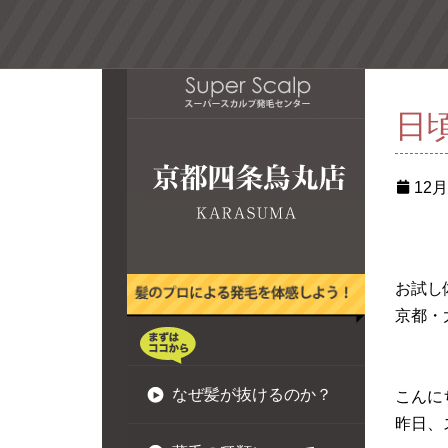
日
12月 
お試し
京都・
なぜ髪が抜けるのか？
こんに
昨日、