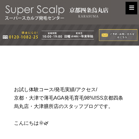
≡
お試し体験コース/発毛実績/アクセス/
京都・大津で薄毛AGA発毛育毛98%!!SS京都四条
烏丸店・大津膳所店のスタッフブログです。
こんにちは🌞🌿