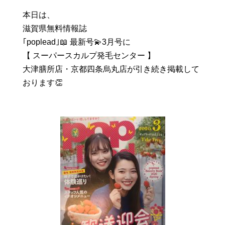
本日は、
滋賀県無料情報誌
｢poplead｣📖 最新号💫3月号に
【 スーパースカルプ発毛センター 】
大津膳所店・京都四条烏丸店が引き続き掲載して
おります👏