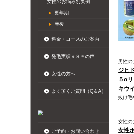
女性のお悩み別実例
更年期
産後
料金・コースのご案内
発毛実績９８％の声
男性の
ジヒ
女性の方へ
５αリ
キウ
よく頂くご質問（Q＆A）
抜け毛
女性の
女性
ご予約・お問い合わせ