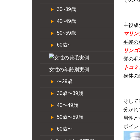
30~39歳
40~49歳
主役成
50~59歳
マリン
毛髪の
60歳~
リンゴ
髪の毛
トコミ
女性の年齢別実例
身体の
〜29歳
30歳〜39歳
そして
40〜49歳
分かれ
50歳〜59歳
男性と
ポイン
60歳〜