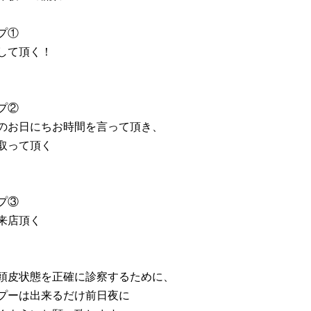
プ①
して頂く！
プ②
のお日にちお時間を言って頂き、
取って頂く
プ③
来店頂く
頭皮状態を正確に診察するために、
プーは出来るだけ前日夜に