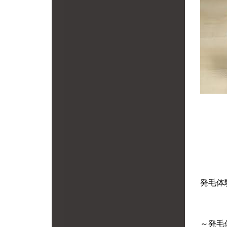
発毛体
～発毛