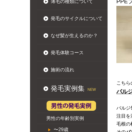
PP
薄毛の種類について
発毛のサイクルについて
なぜ髪が生えるのか？
発毛体験コース
施術の流れ
こちら
発毛実例集
NEW
バル
バルジ
注目を
男性の年齢別実例
毛根の
〜29歳
その
バ