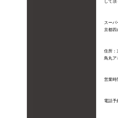
して頂
スーパ
京都四
住所：
鳥丸ア
営業時間
電話予約: