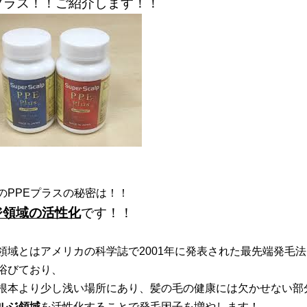
Eプラス！！ご紹介します！！
のPPEプラスの秘密は！！
ジ領域の活性化
です！！
領域とはアメリカの科学誌で2001年に発表された最先端発毛
浴びており、
根本より少し浅い場所にあり、髪の毛の健康には欠かせない部
ルジ領域
を活性化することで発毛因子を増やします！