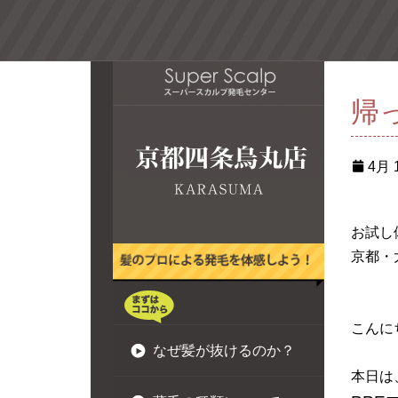
帰
4月 1
お試し
京都・
こんに
なぜ髪が抜けるのか？
本日は