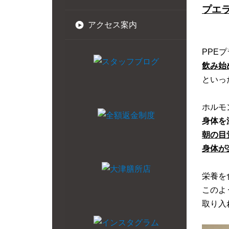
プエ
アクセス案内
PPE
飲み始
といっ
ホルモ
身体を
朝の目
身体が
栄養を
このよ
取り入