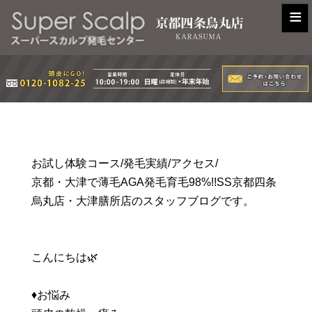
≡
お試し体験コース/発毛実績/アクセス/
京都・大津で薄毛AGA発毛育毛98%!!SS京都四条
烏丸店・大津膳所店のスタッフブログです。
こんにちは🌿
♦️お悩み