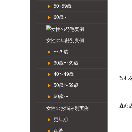
50~59歳
60歳~
女性の年齢別実例
〜29歳
30歳〜39歳
40〜49歳
改札
50歳〜59歳
60歳〜
森商
女性のお悩み別実例
更年期
産後