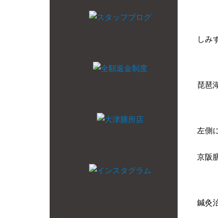
しみ
琵琶
左側
京阪
鍼灸