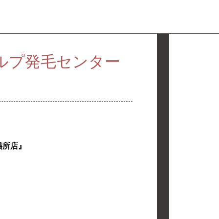
ルプ発毛センター
膳所店』
。