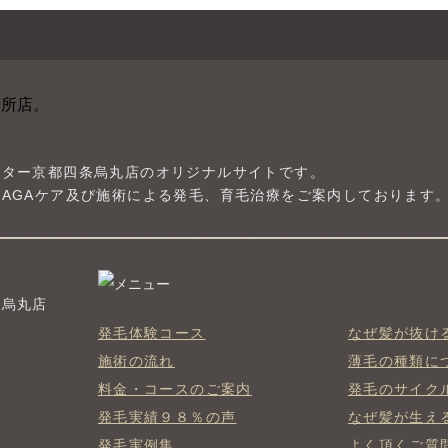
ンター京都四条烏丸店のオリジナルサイトです。
AGAケア及び施術による発毛、育毛治療をご案内しております
条烏丸店
発毛体験コース
なぜ髪が抜け
施術の流れ
薄毛の種類に
料金・コースのご案内
発毛のサイク
発毛実績９８％の声
なぜ髪が生え
発毛実例集
よく頂くご質