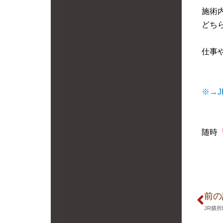
施術
どち
仕事
※→
随時
前の
JR膳