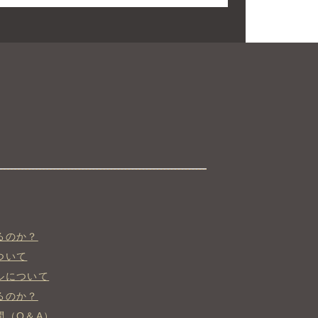
。
るのか？
ついて
ルについて
るのか？
問（Q＆A）