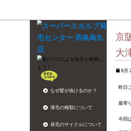
京
大
6月 2
昨日
なぜ髪が抜けるのか？
最寄
薄毛の種類について
今回
発毛のサイクルについて