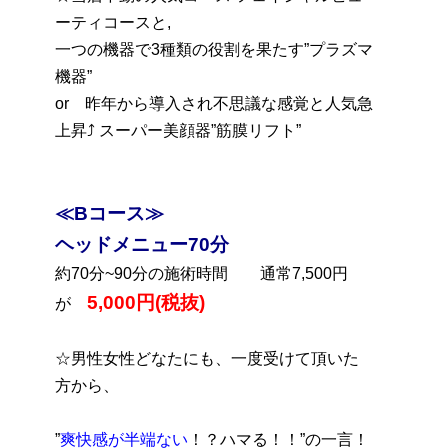
ーティコースと,
一つの機器で3種類の役割を果たす”プラズマ
機器”
or 昨年から導入され不思議な感覚と人気急
上昇⤴ スーパー美顔器”筋膜リフト”
≪Bコース≫
ヘッドメニュー70分
約70分~90分の施術時間 通常7,500円
5,000円(税抜)
が
☆男性女性どなたにも、一度受けて頂いた
方から、
”
爽快感が半端ない
！？ハマる！！”の一言！