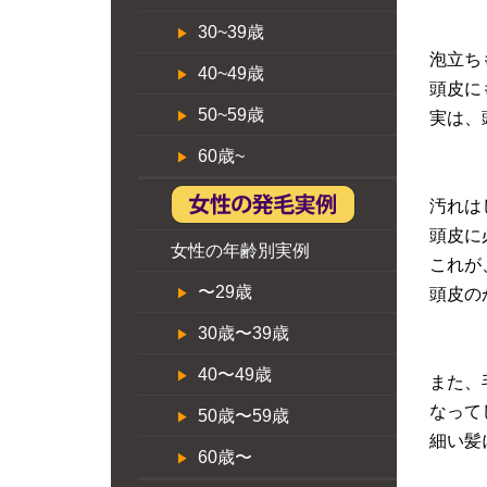
30~39歳
泡立ち
40~49歳
頭皮に
50~59歳
実は、
60歳~
汚れは
頭皮に
女性の年齢別実例
これが
〜29歳
頭皮の
30歳〜39歳
40〜49歳
また、
なって
50歳〜59歳
細い髪
60歳〜