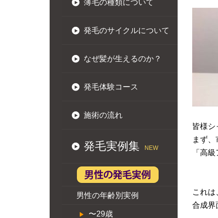
薄毛の種類について
発毛のサイクルについて
なぜ髪が生えるのか？
発毛体験コース
施術の流れ
皆様シ
まず、
発毛実例集
NEW
「高級
これは
男性の年齢別実例
合成界
〜29歳