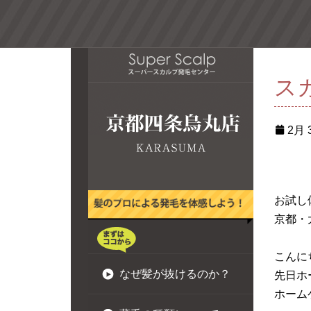
ス
2月 3
お試し
京都・
こんに
なぜ髪が抜けるのか？
先日ホ
ホーム