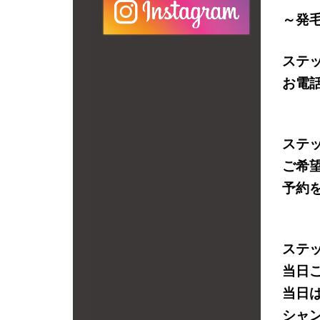
～発
ステ
お電
ステ
ご希
予約
ステ
当日
当日
シャ