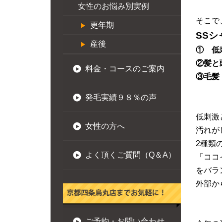
女性のお悩み別実例
そこで
更年期
SS
産後
① 低
②髪と
料金・コースのご案内
③毛髪
発毛実績９８％の声
低刺激
女性の方へ
汚れが
2種類
よく頂くご質問（Q＆A）
「ココ
をバラ
外部か
ご予約・お問い合わせ