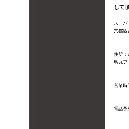
して
スーパ
京都四
住所：
鳥丸ア
営業時間
電話予約: