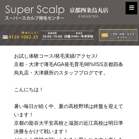
≡
お試し体験コース/発毛実績/アクセス/
京都・大津で薄毛AGA発毛育毛98%!!SS京都四条
烏丸店・大津膳所のスタッフブログです。
こんにちは！
暑い毎日が続く中、夏の高校野球は終盤を迎えて
います！
京都の龍谷大平安高校と滋賀の近江高校は明日準
決勝をかけて戦います！