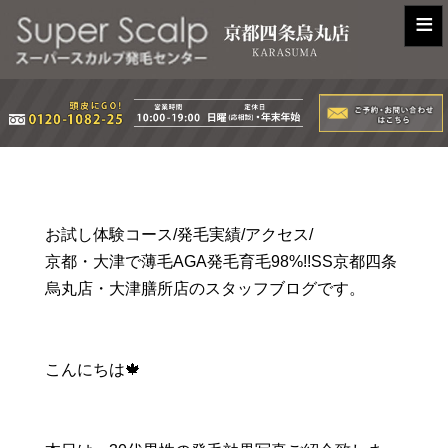
≡
お試し体験コース/発毛実績/アクセス/
京都・大津で薄毛AGA発毛育毛98%!!SS京都四条
烏丸店・大津膳所店のスタッフブログです。
こんにちは🍁