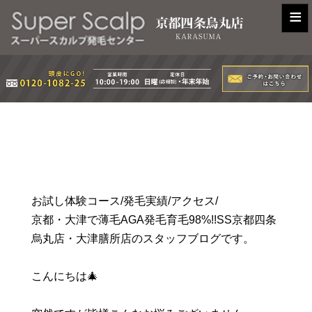
≡
お試し体験コース/発毛実績/アクセス/
京都・大津で薄毛AGA発毛育毛98%!!SS京都四条
烏丸店・大津膳所店のスタッフブログです。
こんにちは🎄