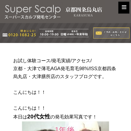
≡
お試し体験コース/発毛実績/アクセス/
京都・大津で薄毛AGA発毛育毛98%!!SS京都四条
烏丸店・大津膳所店のスタッフブログです。
こんにちは！！
こんにちは！！
20代女性
本日は
の発毛効果写真です！