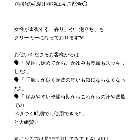
7種類の毛髪用植物エキス配合⭕️
女性が重視する「香り」や「泡立ち」も
クリーミーになっております🌸
お使いくださるお客様からは
🗣「 愛用し始めてから、かゆみも乾燥もスッキリ
した❗️ 」
🗣「 手触りが良く頭皮の匂いも気にならなくなっ
た❗️ 」
🗣「 痒みやすい乾燥時期からこれからの汗や皮脂
での
ベタつく時期でも使用できる❗️ 」
と大絶賛✨
気になる方は是非使用してみて下さい🙇🏻‍♀